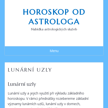
Přejít
k
HOROSKOP OD
obsahu
webu
ASTROLOGA
Nabídka astrologických služeb
Menu
LUNÁRNÍ UZLY
Lunární uzly
Lunární uzly a jejich využití při výkladu základního
horoskopu. V rámci přednášky rozebereme základní
významy lunárních uzlů, lunární uzly v domech,