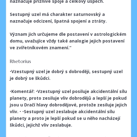
naznačuje příznivé spoje a celkový úspěch.
Sestupný
uzel má charakter
saturnovský
a
naznačuje odcizení, špatná spojení a ztráty.
Význam jich určujeme dle postavení v astrologickém
domu, uvažujíce vždy také analogie jejich postavení
ve zvířetníkovém znamení.“
Rhetorius
•
Vzestupný uzel je dobrý s dobroději, sestupný uzel
je dobrý se škůdci.
•
Komentář:
•
Vzestupný uzel posiluje akcidentální sílu
planety, proto zesiluje vliv dobrodějů a lepší je pokud
jsou u Dračí hlavy dobrodějové, protože zesiluje jejich
vliv.
• •
Sestupný uzel zeslabuje akcidentální sílu
planety a proto je lepší pokud se u něho nacházejí
škůdci, jejichž vliv zeslabuje.