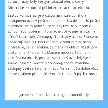
Lunární uzly byly šestým ukazatelem, který
Rhetorius zkoumal při interpretaci horoskopu.
Šestou konsiderací je prozkoumání vzestupného a
sestupného uzlu, v jakých jsou domech a dekanech, jakými
hvězdami jsou v pohledu; sestupný uzel se Sluncem či
Lunou nebo Jupiterem, (to značně poškozuje narození a
přináší katastrofy. Vzestupný či sestupný uzel se Sluncem,
poškozují otce; s Lunou způsobuje smrt matky, nebo
prohlašuje, že je hanebná, zejména na úhlech. Vzestupný
uzel znamená to samé s Marsem nebo se Saturnem,
zejména na úhlech, protože vzestupný uzel, když je se
škůdci, dělá zlo, kdežto s dobroději dobro. Podobně i
sestupný uzel se Saturnem nebo Marsem dělá dobré věci,
ale se zbytkem planet zlé. Protože to odloží jejich ctnost,
…)
Jan Kefer, Praktická astrologie – Lunární uzly