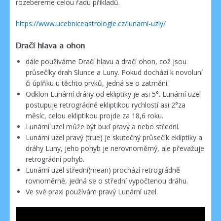
rozebereme celou řadu příkladů.
https://www.ucebniceastrologie.cz/lunarni-uzly/
Dračí hlava a ohon
dále používáme Dračí hlavu a dračí ohon, což jsou
průsečíky drah Slunce a Luny. Pokud dochází k novoluní
či úplňku u těchto prvků, jedná se o zatmění.
Odklon Lunární dráhy od ekliptiky je asi 5°. Lunární uzel
postupuje retrográdně ekliptikou rychlostí asi 2°za
měsíc, celou ekliptikou projde za 18,6 roku.
Lunární uzel může být buď pravý a nebo střední.
Lunární uzel pravý (true) je skutečný průsečík ekliptiky a
dráhy Luny, jeho pohyb je nerovnoměrný, ale převažuje
retrográdní pohyb.
Lunární uzel střední(mean) prochází retrográdně
rovnoměrně, jedná se o střední vypočtenou dráhu.
Ve své praxi používám pravý Lunární uzel.