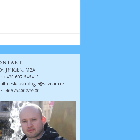
ONTAKT
Dr. Jiří Kubík, MBA
l.: +420 607 646418
ail: ceskaastrologie@seznam.cz
et: 469754002/5500