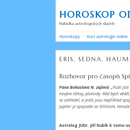
Přejít
k
HOROSKOP O
obsahu
webu
Nabídka astrologických služeb
Horoskopy
Kurz astrologie online
ERIS, SEDNA, HAU
Rozhovor pro časopis Spi
Pana Bohuslava N. zajímá:
„Psali jst
novými tělesy, plutoidy. Rád bych věděl
se zohlední, a jestli jsou například s
Jupiter je spojován se Střelcem, Venuš
Astrolog JUDr. Jiří Kubík k tomu u