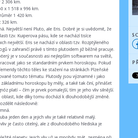
Prognostická astrologie
r 2 306 km.
0 x 1 518 x 996 km.
Partnerská astrologie
růměr 1 420 km.
2 326 km.
Eris, Sedna, Haumea,
MakeMake 2.díl
á. Největší není Pluto, ale Eris. Dobré je si uvědomit, že
S
ti tzv. Kuiperova pásu, kde se nachází tisíce
Eris, Sedna, Haumea,
nich největší. Eris se nachází v oblasti tzv. Rozptýleného
MakeMake 1.díl
ogů v zahraničí právě s tímto plutoidem již běžně pracuje.
který je v současnosti asi nejlepším softwarem na světě,
Horoskop České
republiky
P
u pracovat jako se standardním prvkem horoskopu. Pokud
emeridy těchto těles ke stažení na stránkách Plzeňské
nované tomuto tématu. Plutoidy jsou významné i jako
k základnímu horoskopu by měly, a také tak činí, přinášet
óz platí – čím je prvek pomalejší, tím je jeho vliv silnější.
u oblast, kde díky tomu dochází k dlouhodobější změně.
rozdělit následovně:
amná.
a jeden den a jejich vliv je také relativně malý.
liv je často citelný, ale z dlouhodobého hlediska je
ežité planety. Jejich vliv už je mnohdy znát, zejména při