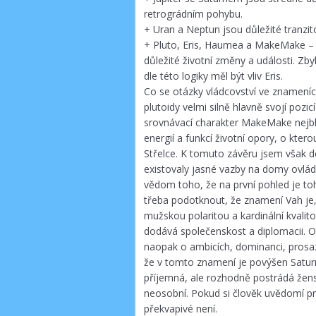
retrográdním pohybu.
+ Uran a Neptun jsou důležité tranzi
+ Pluto, Eris, Haumea a MakeMake – 
důležité životní změny a události. Zb
dle této logiky měl být vliv Eris.
Co se otázky vládcovství ve znameních
plutoidy velmi silně hlavně svojí po
srovnávací charakter MakeMake nejblí
energií a funkcí životní opory, o kter
Střelce. K tomuto závěru jsem však do
existovaly jasné vazby na domy ovlád
vědom toho, že na první pohled je tohl
třeba podotknout, že znamení Vah je,
mužskou polaritou a kardinální kvalit
dodává společenskost a diplomacii. O
naopak o ambicích, dominanci, prosaz
že v tomto znamení je povýšen Saturn
příjemná, ale rozhodně postrádá žen
neosobní. Pokud si člověk uvědomí pra
překvapivé není.