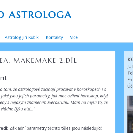
D ASTROLOGA
Astrolog Jiří Kubík
Kontakty
Více
Astrologie – videa
Astrologie Facebook
MEA, MAKEMAKE 2.DÍL
K
JU
Odkazy
Te
rit
Em
Znamení zvěrokruhu
Úč
e o tom, že astrologové začínají pracovat v horoskopech i s
Kompozitní horoskop
, jaké jsou jejich parametry, jak moc ovlivní horoskop, když
Stálice
pojeny s nějakým znamením zvěrokruhu. Mám na mysli to, že
e vládne Býku atd…“
Lunární uzly
Solární horoskopy
vedl:
Základní parametry těchto těles jsou následující: