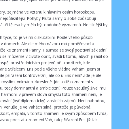
tory, zejména ve vztahu k hlavním osám horoskopu.
nejdůležitější. Pohyby Pluta samy o sobě způsobují
ylá tři tělesa by měla být obdobně významná. Nejsilnější by
 týče, to je velmi diskutabilní. Podle všeho působí
zicí v domech. Ale dle mého názoru má poměřovací a
že ke znamení Panny. Haumea se svojí pozitivní základní
ou se můžeme v životě opřít, svádí k tomu, abych ji řadil do
spěl prostřednictvím projevů při tranzitech, kde
ané Střelcem. Eris podle všeho vládne Vahám. Jsem si
e přiřazení kontroverzní, ale co u Eris není? Zde je ale
 myslím, vnímáno zkresleně. Jde totiž o znamení s
ou, tedy dominantní a ambiciozní. Pouze vzdušný živel mu
 harmonii v pravém slova smyslu toto znamení není, je
ování (byť diplomaticky) vlastních zájmů. Není náhodou,
. Venuše je ve Vahách silná, protože je půvabná,
skost, empatii, v tomto znamení je svým způsobem tvrdá,
vou podstatu znamení Vah, tak přiřazení Eris již tak