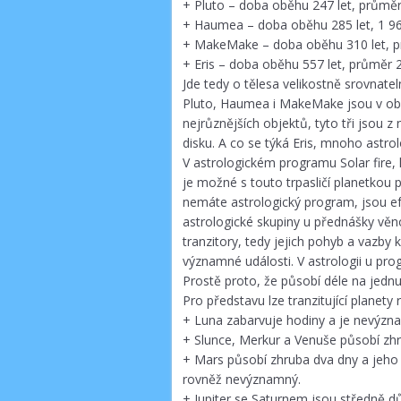
+ Pluto – doba oběhu 247 let, průmě
+ Haumea – doba oběhu 285 let, 1 96
+ MakeMake – doba oběhu 310 let, p
+ Eris – doba oběhu 557 let, průměr 
Jde tedy o tělesa velikostně srovnateln
Pluto, Haumea i MakeMake jsou v oblas
nejrůznějších objektů, tyto tři jsou z 
disku. A co se týká Eris, mnoho astrol
V astrologickém programu Solar fire, 
je možné s touto trpasličí planetko
nemáte astrologický program, jsou ef
astrologické skupiny u přednášky vě
tranzitory, tedy jejich pohyb a vazby 
významné události. V astrologii u progn
Prostě proto, že působí déle na jedn
Pro představu lze tranzitující planety 
+ Luna zabarvuje hodiny a je nevýzn
+ Slunce, Merkur a Venuše působí zhrub
+ Mars působí zhruba dva dny a jeho v
rovněž nevýznamný.
+ Jupiter se Saturnem jsou středně důl