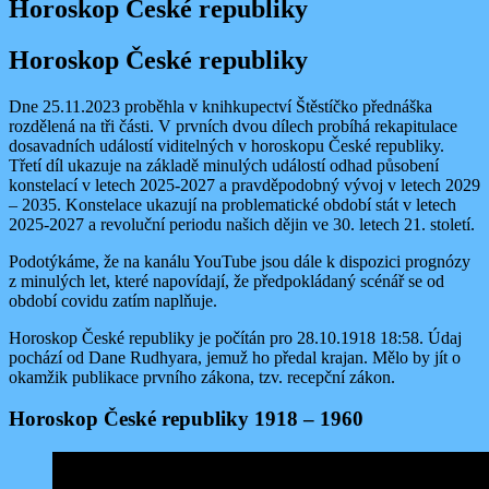
Horoskop České republiky
Horoskop České republiky
Dne 25.11.2023 proběhla v knihkupectví Štěstíčko přednáška
rozdělená na tři části. V prvních dvou dílech probíhá rekapitulace
dosavadních událostí viditelných v horoskopu České republiky.
Třetí díl ukazuje na základě minulých událostí odhad působení
konstelací v letech 2025-2027 a pravděpodobný vývoj v letech 2029
– 2035. Konstelace ukazují na problematické období stát v letech
2025-2027 a revoluční periodu našich dějin ve 30. letech 21. století.
Podotýkáme, že na kanálu YouTube jsou dále k dispozici prognózy
z minulých let, které napovídají, že předpokládaný scénář se od
období covidu zatím naplňuje.
Horoskop České republiky je počítán pro 28.10.1918 18:58. Údaj
pochází od Dane Rudhyara, jemuž ho předal krajan. Mělo by jít o
okamžik publikace prvního zákona, tzv. recepční zákon.
Horoskop České republiky 1918 – 1960