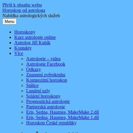
Přejít k obsahu webu
Horoskop od astrologa
Nabídka astrologických služeb
Menu
Horoskopy
Kurz astrologie online
Astrolog Jiří Kubík
Kontakty
Více
Astrologie – videa
Astrologie Facebook
Odkazy
Znamení zvěrokruhu
Kompozitní horoskop
Stálice
Lunární uzly
Solární horoskopy
Prognostická astrologie
Partnerská astrologie
Eris, Sedna, Haumea, MakeMake 2.díl
Eris, Sedna, Haumea, MakeMake 1.díl
Horoskop České republiky