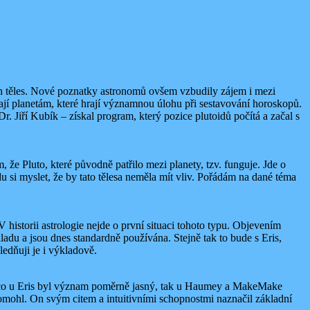
ch těles. Nové poznatky astronomů ovšem vzbudily zájem i mezi
obají planetám, které hrají významnou úlohu při sestavování horoskopů.
 Jiří Kubík – získal program, který pozice plutoidů počítá a začal s
 že Pluto, které původně patřilo mezi planety, tzv. funguje. Jde o
odu si myslet, že by tato tělesa neměla mít vliv. Pořádám na dané téma
V historii astrologie nejde o první situaci tohoto typu. Objevením
kladu a jsou dnes standardně používána. Stejně tak to bude s Eris,
edňuji je i výkladově.
atímco u Eris byl význam poměrně jasný, tak u Haumey a MakeMake
epomohl. On svým citem a intuitivními schopnostmi naznačil základní