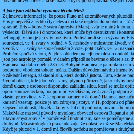
povahu nových těles a ta se ukázala být v praxi správná. Vše jsem za
A jaké jsou základní významy těchto těles?
Zajímavou informací je, že pouze Pluto má ze zmiňovaných plutoidů m
Eris je největší z těchto čtyř těles a má také nejdelší dobu oběhu – 5
správně. Eris – bohyně sváru (agresivní Mars), svár je nutný k tomu,
výsledku. Dává ale i činorodost, která může být destruktivní i konstruk
nefungují, v tom je její vliv pozitivní. Podíváme-li se na významy Er
sourozenci, ve 4. sváry v rodině, v 5. neshody v milostném životě, v 6.
životě, v 11. sváry ve společenském životě, politickém, ve 12. naznaču
Problém spočívá v tom, že jde s ohledem na její pomalost o období, kter
jsou pro astrology pomalé, v daném případě se bavíme o tělese s asi dv
Haumea má dobu oběhu 285 let. Bohyně Haumea je patronkou ostrova
podporuje vhodnost tohoto jména. Dalším důvodem návrhu jména bylo, 
o základní energii, základní sílu, která dodává jistotu. Tam, kde se n
životní oblastí, kde jdou věci samy, plynou přirozeně, jako kdyby nos
domě ukazuje osobnost disponující základní silou, která se může opří
oporu sourozeneckou, podporu při vzdělávání, ve 4. značí podporu z r
vlastní pracovitost, v 7. je oporou partner, v 8. domě Haumea naznač
karierní vzestup, pozice je mu zdrojem jistoty), v 11. podporu od přát
zlepšení okolností, člověk jakoby začal cítit podporu, novou sílu pro
MakeMake má svůj původ v mytologii obyvatel ostrova Rapanui a před
Hlavní smysl souvisí v poměřování hodnot tam, kde se poměřujeme s os
druhými. Má astrologická praxe ukazuje, že oblast, v níž se MakeM
Když je plutoid v 1. domě má člověk potřebu se poměřovat s druhými,