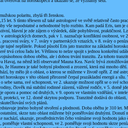
čal ověřovat na horoskopech a ukázalo se, že významy sedí.
užskou polaritu, zbylá tři ženskou.
57,15 let. S tímto tělesem už také astrologové ve světě relativně často 
 aby vše nepodstatné a nehodnotné bylo rozbito. Kam padá Eris, tam je 
tivní, hlavní je zde zájem o výsledek, dále pohyblivost, praktičnost. Lz
is v astrologických domech, pak v 1. naznačuje konfliktní osobnost, ve 
 pracovní sváry, v 7. sváry v partnerských vztazích, v 8. sváry o peníze,
je tajné nepřátele. Pokud působí Eris jato tranzitor na základní horoskop
é trvá celou řadu let. Většinou to nelze spojit s jednou konkrétní událos
ojnásobnou dobou oběhu, ale i dobou trvání tranzitu. Za tohoto tranzitu
 Havaj, na němž leží observatoř Mauna Kea. Navíc bývá ztotožňována
že Haumea je také bohyní plodnosti a zrození, která má mnoho dětí. Ha
achází, by mělo jít o oblast, o kterou se můžeme v životě opřít. Z mé as
itel horoskopu v této oblasti přirozeně čerpal prazákladní energii a s
t o sebe sama, své schopnosti, ve 2. ukazuje možnost opřít se o své sc
odiny, člověk má stabilní rodinné zázemí, vážené rodiče, v 5. domě jde
uje oporu a pomoc od druhých, v 9. oporu ve vlastním vzdělání, v intel
el, protekci, ve 12. domě skrytou podporu. Tranzitně dodává do oblasti, 
 uskutečňování svých plánů.
stavuje jméno bohyně stvoření a plodnosti. Doba oběhu je 310 let. M
tatními, skrze tuto oblast můžeme být poměřováni druhými. Donutí nás 
ake nachází, ukazuje, prostřednictvím čeho vnímáme svoji hodnotu ja
 poměřuje vlastní schopnosti, ve 2. poměřuje svoji hodnotu skrze pení