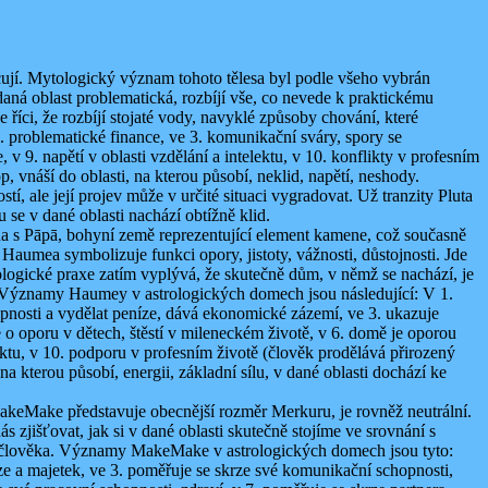
pracují. Mytologický význam tohoto tělesa byl podle všeho vybrán
daná oblast problematická, rozbíjí vše, co nevede k praktickému
e říci, že rozbíjí stojaté vody, navyklé způsoby chování, které
2. problematické finance, ve 3. komunikační sváry, spory se
 v 9. napětí v oblasti vzdělání a intelektu, v 10. konflikty v profesním
, vnáší do oblasti, na kterou působí, neklid, napětí, neshody.
tí, ale její projev může v určité situaci vygradovat. Už tranzity Pluta
 se v dané oblasti nachází obtížně klid.
 s Pāpā, bohyní země reprezentující element kamene, což současně
umea symbolizuje funkci opory, jistoty, vážnosti, důstojnosti. Jde
trologické praxe zatím vyplývá, že skutečně dům, v němž se nachází, je
ílu. Významy Haumey v astrologických domech jsou následující: V 1.
hopnosti a vydělat peníze, dává ekonomické zázemí, ve 3. ukazuje
 o oporu v dětech, štěstí v mileneckém životě, v 6. domě je oporou
ektu, v 10. podporu v profesním životě (člověk prodělává přirozený
na kterou působí, energii, základní sílu, v dané oblasti dochází ke
akeMake představuje obecnější rozměr Merkuru, je rovněž neutrální.
zjišťovat, jak si v dané oblasti skutečně stojíme ve srovnání s
ko člověka. Významy MakeMake v astrologických domech jsou tyto:
ze a majetek, ve 3. poměřuje se skrze své komunikační schopnosti,