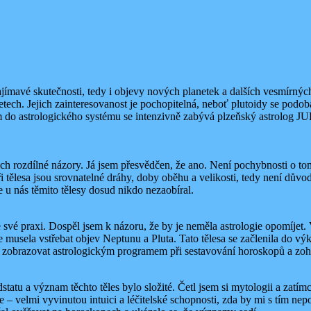
ímavé skutečnosti, tedy i objevy nových planetek a dalších vesmírný
 letech. Jejich zainteresovanost je pochopitelná, neboť plutoidy se pod
do astrologického systému se intenzivně zabývá plzeňský astrolog JUDr.
ch rozdílné názory. Já jsem přesvědčen, že ano. Není pochybnosti o tom,
tři tělesa jsou srovnatelné dráhy, doby oběhu a velikosti, tedy není dův
e u nás těmito tělesy dosud nikdo nezaobíral.
ve své praxi. Dospěl jsem k názoru, že by je neměla astrologie opomíjet. 
e musela vstřebat objev Neptunu a Pluta. Tato tělesa se začlenila do vý
zobrazovat astrologickým programem při sestavování horoskopů a zohl
dstatu a význam těchto těles bylo složité. Četl jsem si mytologii a z
e – velmi vyvinutou intuici a léčitelské schopnosti, zda by mi s tím n