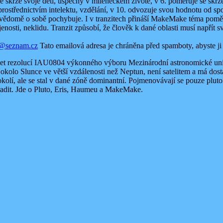
se skrze svoje děti, úspěchy v mileneckém životě, v 6. poměřuje se skrze
prostřednictvím intelektu, vzdělání, v 10. odvozuje svou hodnotu od sp
evědomě o sobě pochybuje. I v tranzitech přináší MakeMake téma poměř
nosti, neklidu. Tranzit způsobí, že člověk k dané oblasti musí napřít sv
e@seznam.cz
Tato emailová adresa je chráněna před spamboty, abyste ji 
anet rezolucí IAU0804 výkonného výboru Mezinárodní astronomické uni
íhá okolo Slunce ve větší vzdálenosti než Neptun, není satelitem a má dos
kolí, ale se stal v dané zóně dominantní. Pojmenovávají se pouze pluto
zařadit. Jde o Pluto, Eris, Haumeu a MakeMake.