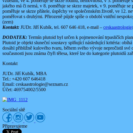
vzdělání, ve 4. poměřuje se skrze rodinu, nemovitosti, v 5. poměřuje 
jakého má či nemá, v 8. poměřuje se skrze majetek, v 9. poměřuje se 
poměřuje se skrze přátele, úspěchy ve společenském životě, ve 12. n
poměřovat s druhými. Přirozeně půjde spíše o období vnitřní nespokoje
(zem)
Kontakt:
JUDr. Jiří Kubík, tel. 607 646 418, e-mail –
ceskaastrologi
DODATEK:
Termín plutoid byl určen k pojmenování trpasličích pl
Plutoid je objekt sluneční soustavy splňující následující kritéria: ob
dosáhl přibližně kulového tvaru, během svého vývoje nepročistil své o
současnosti jsou známa čtyři tělesa, které lze do kategorie plutoidů 
Kontakt
JUDr. Jiří Kubík, MBA
Tel.: +420 607 646418
Email: ceskaastrologie@seznam.cz
Účet: 469754002/5500
Sociální sítě
Připravujeme