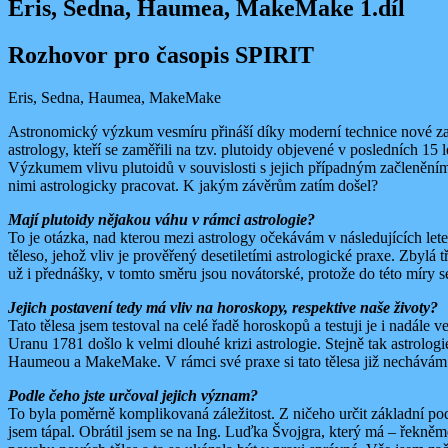
Eris, Sedna, Haumea, MakeMake 1.díl
Rozhovor pro časopis SPIRIT
Eris, Sedna, Haumea, MakeMake
Astronomický výzkum vesmíru přináší díky moderní technice nové zaj
astrology, kteří se zaměřili na tzv. plutoidy objevené v posledních 15
Výzkumem vlivu plutoidů v souvislosti s jejich případným začleněním 
nimi astrologicky pracovat. K jakým závěrům zatím došel?
Mají plutoidy nějakou váhu v rámci astrologie?
To je otázka, nad kterou mezi astrology očekávám v následujících lete
těleso, jehož vliv je prověřený desetiletími astrologické praxe. Zbylá 
už i přednášky, v tomto směru jsou novátorské, protože do této míry s
Jejich postavení tedy má vliv na horoskopy, respektive naše životy?
Tato tělesa jsem testoval na celé řadě horoskopů a testuji je i nadále 
Uranu 1781 došlo k velmi dlouhé krizi astrologie. Stejně tak astrologi
Haumeou a MakeMake. V rámci své praxe si tato tělesa již nechávám 
Podle čeho jste určoval jejich význam?
To byla poměrně komplikovaná záležitost. Z ničeho určit základní po
jsem tápal. Obrátil jsem se na Ing. Luďka Švojgra, který má – řekněm