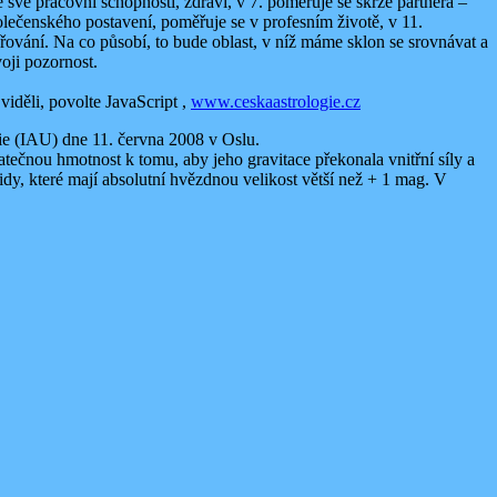
 své pracovní schopnosti, zdraví, v 7. poměřuje se skrze partnera –
olečenského postavení, poměřuje se v profesním životě, v 11.
ování. Na co působí, to bude oblast, v níž máme sklon se srovnávat a
oji pozornost.
viděli, povolte JavaScript ,
www.ceskaastrologie.cz
e (IAU) dne 11. června 2008 v Oslu.
tatečnou hmotnost k tomu, aby jeho gravitace překonala vnitřní síly a
idy, které mají absolutní hvězdnou velikost větší než + 1 mag. V