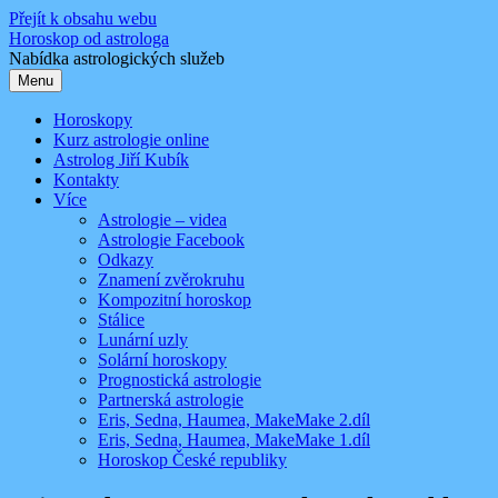
Přejít k obsahu webu
Horoskop od astrologa
Nabídka astrologických služeb
Menu
Horoskopy
Kurz astrologie online
Astrolog Jiří Kubík
Kontakty
Více
Astrologie – videa
Astrologie Facebook
Odkazy
Znamení zvěrokruhu
Kompozitní horoskop
Stálice
Lunární uzly
Solární horoskopy
Prognostická astrologie
Partnerská astrologie
Eris, Sedna, Haumea, MakeMake 2.díl
Eris, Sedna, Haumea, MakeMake 1.díl
Horoskop České republiky